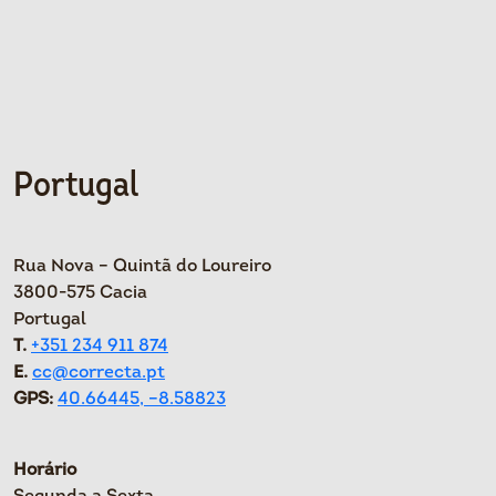
Portugal
Rua Nova – Quintã do Loureiro
3800-575 Cacia
Portugal
T.
+351 234 911 874
E.
cc@correcta.pt
GPS:
40.66445, –
8.58823
Horário