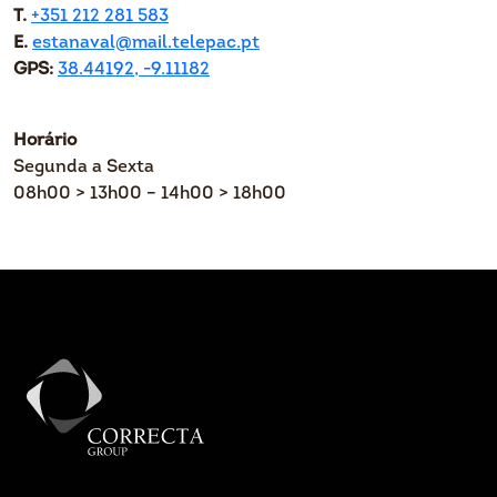
T.
+351 212 281 583
E.
estanaval@mail.telepac.pt
GPS:
38.44192
, -9.11182
Horário
Segunda a Sexta
08h00 > 13h00 – 14h00 > 18h00